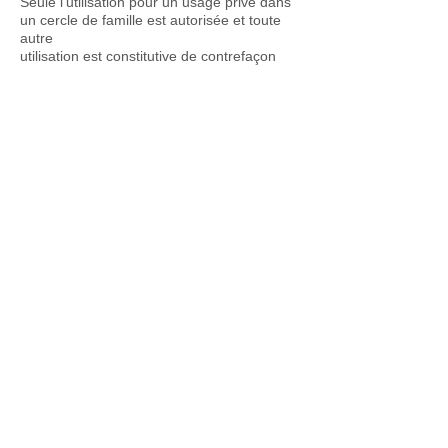
Seule l'utilisation pour un usage privé dans
un cercle de famille est autorisée et toute
autre
utilisation est constitutive de contrefaçon
et/ou d'atteinte aux droits voisins,
sanctionnées par
Code de la propriété intellectuelle.
La reprise de tout ou partie de ce contenu
nécessite l'autorisation préalable de
l'Editeur ou
du titulaire des droits sur ce contenu.
Liens hypertextes
Le Site peut contenir des liens hypertexte
donnant accès à d'autres sites web édités
et gérés
par des tiers et non par l'Editeur. L'Editeur
ne pourra être tenu responsable
directement ou
indirectement dans le cas où lesdits sites
tiers ne respecteraient pas les dispositions
légales.